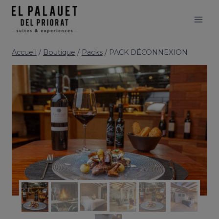
Aller
modal-check
au
contenu
Accueil
/
Boutique
/
Packs
/
PACK DÉCONNEXION