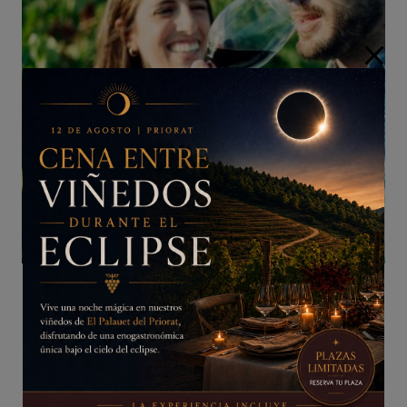
PACK ŒNOTOURISME
275,00
€
/iva incluido