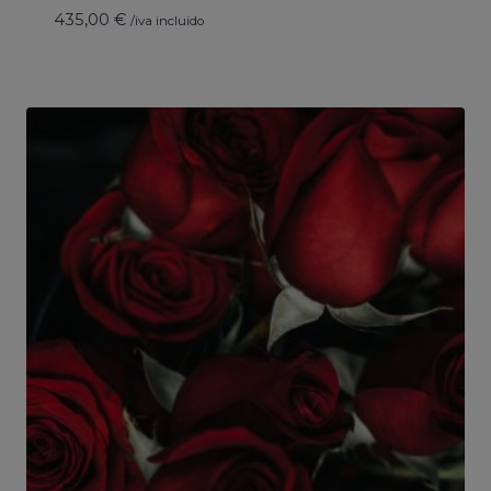
435,00
€
/iva incluido