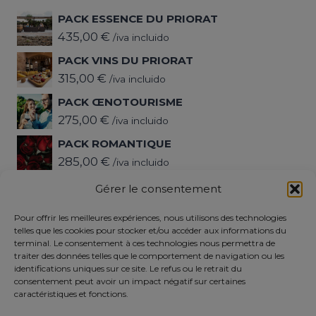
PACK ESSENCE DU PRIORAT
435,00
€
/iva incluido
PACK VINS DU PRIORAT
315,00
€
/iva incluido
PACK ŒNOTOURISME
275,00
€
/iva incluido
PACK ROMANTIQUE
285,00
€
/iva incluido
PACK DÉCONNEXION
Gérer le consentement
345,00
€
/iva incluido
Pour offrir les meilleures expériences, nous utilisons des technologies
telles que les cookies pour stocker et/ou accéder aux informations du
terminal. Le consentement à ces technologies nous permettra de
Politique de confidentialité
traiter des données telles que le comportement de navigation ou les
MENTIONS LÉGALES
identifications uniques sur ce site. Le refus ou le retrait du
consentement peut avoir un impact négatif sur certaines
Politique relative aux cookies (UE)
caractéristiques et fonctions.
Termes et conditions