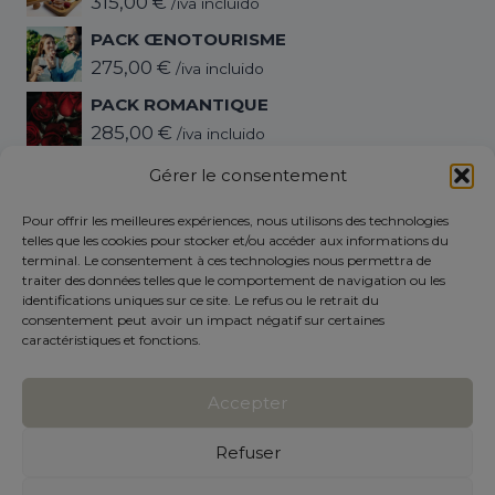
315,00
€
/iva incluido
PACK ŒNOTOURISME
275,00
€
/iva incluido
PACK ROMANTIQUE
285,00
€
/iva incluido
PACK DÉCONNEXION
Gérer le consentement
345,00
€
/iva incluido
Pour offrir les meilleures expériences, nous utilisons des technologies
telles que les cookies pour stocker et/ou accéder aux informations du
terminal. Le consentement à ces technologies nous permettra de
Politique de confidentialité
traiter des données telles que le comportement de navigation ou les
MENTIONS LÉGALES
identifications uniques sur ce site. Le refus ou le retrait du
consentement peut avoir un impact négatif sur certaines
Politique relative aux cookies (UE)
caractéristiques et fonctions.
Termes et conditions
Accepter
Refuser