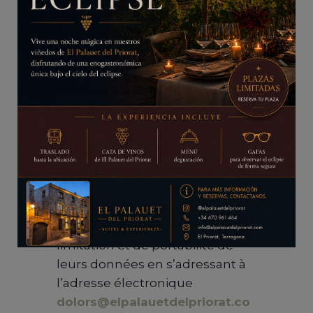
répondre aux éventuelles
responsabilités légales
découlant du traitement. Une
fois ce délai écoulé, elles seront
supprimées de manière
sécurisée.
Droits des utilisateurs :
Les utilisateurs peuvent exercer
à tout moment leurs droits
d’accès, de rectification, de
suppression, d’opposition, de
limitation et de portabilité de
leurs données en s’adressant à
Ceci fermera dans
15
secondes
l’adresse électronique
dolors@elpalauetdelpriorat.co