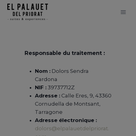
Aller
modal-check
au
contenu
Responsable du traitement :
Nom :
Dolors Sendra
Cardona
NIF :
39737712Z
Adresse :
Calle Eres, 9, 43360
Cornudella de Montsant,
Tarragone
Adresse électronique :
dolors@elpalauetdelpriorat.