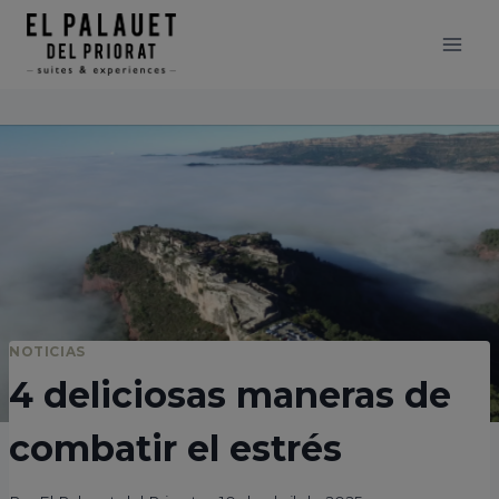
Saltar
modal-check
al
contenido
NOTICIAS
4 deliciosas maneras de
combatir el estrés