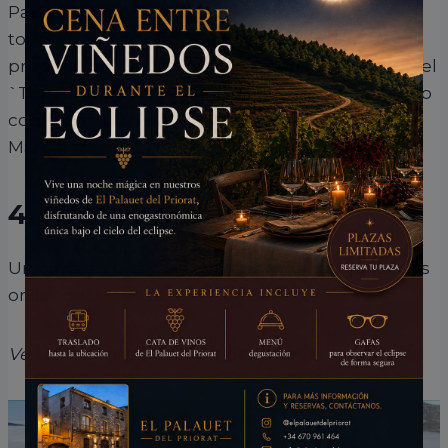
Paisajes de ensueño descubrirás a bordo de un
todoterreno clásico. El Palauet del Priorat te
propone perder la noción del tiempo haciendo el
`Tom al Montsant ´, llegar a pueblos de encanto
como Esccaladei, La Cartoixa, Siurana, Prades,
Margalef…
4. Dormir en el Priorat
Un oasis en una casa con encanto te espera a las
orillas del Magestuoso Montsant.
Ven i descubre el Palauet del Priorat.