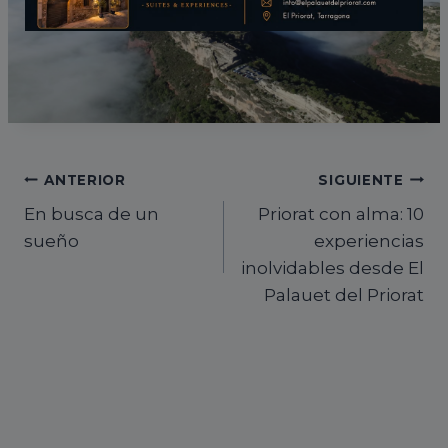
Esto se cerrará en
16
segundos
Navegación
ANTERIOR
SIGUIENTE
En busca de un
Priorat con alma: 10
de
sueño
experiencias
entradas
inolvidables desde El
Palauet del Priorat