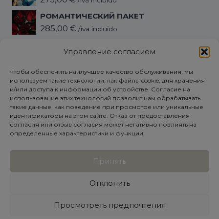
РОМАНТИЧЕСКИЙ ПАКЕТ
285,00
€
/iva incluido
ПАКЕТ «ОТКЛЮЧЕНИЕ»
Управление согласием
345,00
€
/iva incluido
Чтобы обеспечить наилучшее качество обслуживания, мы
используем такие технологии, как файлы cookie, для хранения
Политика конфиденциальности
и/или доступа к информации об устройстве. Согласие на
использование этих технологий позволит нам обрабатывать
ЮРИДИЧЕСКОЕ ПРЕДУПРЕЖДЕНИЕ
такие данные, как поведение при просмотре или уникальные
идентификаторы на этом сайте. Отказ от предоставления
Политика использования файлов cookie
согласия или отзыв согласия может негативно повлиять на
(ЕС)
определенные характеристики и функции.
Условия и положения
Принять
Отклонить
Просмотреть предпочтения
© 2026 El Palauet del Priorat |