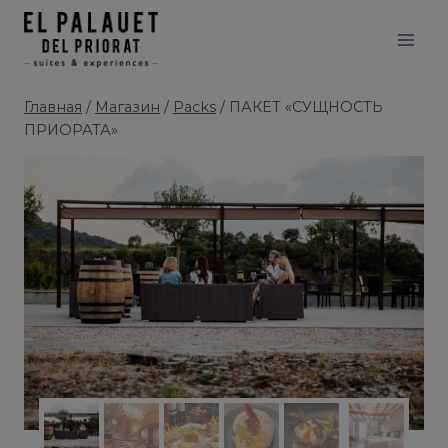
Перейти
modal-check
к
содержимому
Главная
/
Магазин
/
Packs
/
ПАКЕТ «СУЩНОСТЬ
ПРИОРАТА»