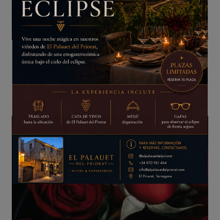
ВИННЫЙ ТУРПАКЕТ
275,00
€
/iva incluido
Он будет закрыт в
14
секунд