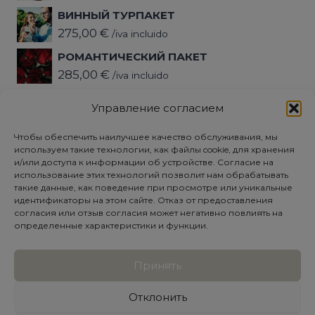
ВИННЫЙ ТУРПАКЕТ
275,00
€
/iva incluido
РОМАНТИЧЕСКИЙ ПАКЕТ
285,00
€
/iva incluido
ПАКЕТ «ОТКЛЮЧЕНИЕ»
Управление согласием
345,00
€
/iva incluido
Чтобы обеспечить наилучшее качество обслуживания, мы
используем такие технологии, как файлы cookie, для хранения
Политика конфиденциальности
и/или доступа к информации об устройстве. Согласие на
использование этих технологий позволит нам обрабатывать
ЮРИДИЧЕСКОЕ ПРЕДУПРЕЖДЕНИЕ
такие данные, как поведение при просмотре или уникальные
идентификаторы на этом сайте. Отказ от предоставления
Политика использования файлов cookie
согласия или отзыв согласия может негативно повлиять на
(ЕС)
определенные характеристики и функции.
Условия и положения
Принять
Отклонить