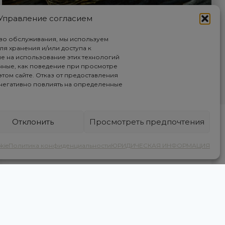
Управление согласием
во обслуживания, мы используем
ДЛЯ ГУРМАНОВ И КМ0
для хранения и/или доступа к
е на использование этих технологий
Palauet del Priorat предоставляет своим
анные, как поведение при просмотре
том сайте. Отказ от предоставления
клиентам продукты км 0, вина и другие
 негативно повлиять на определенные
ремесленные продукты, чтобы вы могли
забрать вкусы земли в свой дом.
Отклонить
Просмотреть предпочтения
kie
Политика конфиденциальности
ЮРИДИЧЕСКАЯ ИНФОРМАЦИЯ