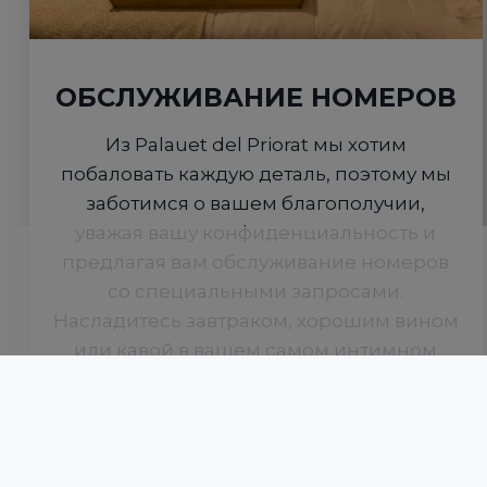
ОБСЛУЖИВАНИЕ НОМЕРОВ
Из Palauet del Priorat мы хотим
побаловать каждую деталь, поэтому мы
заботимся о вашем благополучии,
уважая вашу конфиденциальность и
предлагая вам обслуживание номеров
со специальными запросами.
Насладитесь завтраком, хорошим вином
или кавой в вашем самом интимном
месте, вам просто нужно пожелать этого.