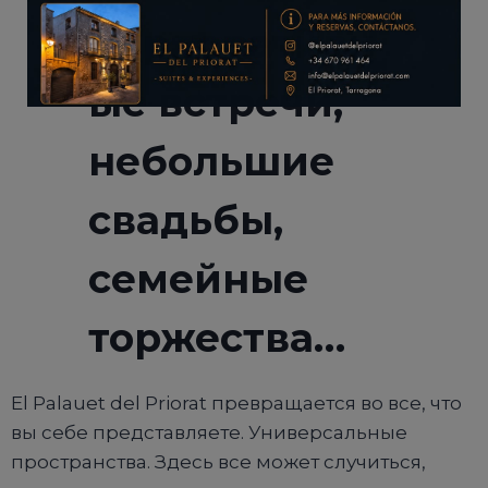
Корпоративн
ые встречи,
Он будет закрыт в
14
секунд
небольшие
свадьбы,
семейные
торжества…
El Palauet del Priorat превращается во все, что
вы себе представляете. Универсальные
пространства. Здесь все может случиться,