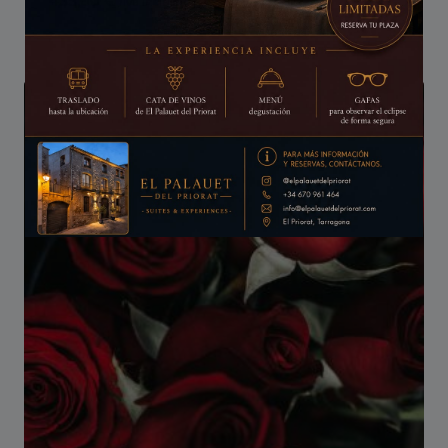
435,00
€
/iva incluido
Он будет закрыт в
15
секунд