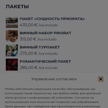
ПАКЕТЫ
ПАКЕТ «СУЩНОСТЬ ПРИОРАТА»
435,00
€
/iva incluido
ВИННЫЙ НАБОР PRIORAT
315,00
€
/iva incluido
ВИННЫЙ ТУРПАКЕТ
275,00
€
/iva incluido
РОМАНТИЧЕСКИЙ ПАКЕТ
285,00
€
/iva incluido
ПАКЕТ «ОТКЛЮЧЕНИЕ»
Управление согласием
345,00
€
/iva incluido
Чтобы обеспечить наилучшее качество обслуживания, мы
используем такие технологии, как файлы cookie, для хранения
Политика конфиденциальности
и/или доступа к информации об устройстве. Согласие на
использование этих технологий позволит нам обрабатывать
ЮРИДИЧЕСКОЕ ПРЕДУПРЕЖДЕНИЕ
такие данные, как поведение при просмотре или уникальные