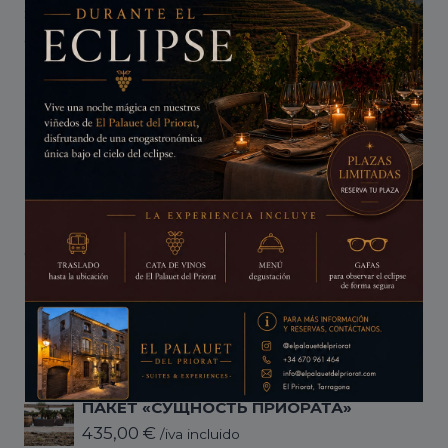
эксклюзивный дизайн благородной
отделки посреди величественного
Монтсанта.
КОНТАКТЫ
+34 670 961 464
Calle Eres 9, 43360, Cornudella de Montsant
(Таррагона)
ПАКЕТЫ
ПАКЕТ «СУЩНОСТЬ ПРИОРАТА»
435,00
€
/iva incluido
Он будет закрыт в
17
секунд