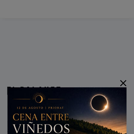
Оазис для вас в доме с более чем 130-
летней историей великолепия,