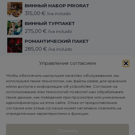
ВИННЫЙ НАБОР PRIORAT
315,00
€
/iva incluido
ВИННЫЙ ТУРПАКЕТ
275,00
€
/iva incluido
РОМАНТИЧЕСКИЙ ПАКЕТ
285,00
€
/iva incluido
ПАКЕТ «ОТКЛЮЧЕНИЕ»
Управление согласием
345,00
€
/iva incluido
Чтобы обеспечить наилучшее качество обслуживания, мы
используем такие технологии, как файлы cookie, для хранения
Политика конфиденциальности
и/или доступа к информации об устройстве. Согласие на
использование этих технологий позволит нам обрабатывать
ЮРИДИЧЕСКОЕ ПРЕДУПРЕЖДЕНИЕ
такие данные, как поведение при просмотре или уникальные
идентификаторы на этом сайте. Отказ от предоставления
Политика использования файлов cookie
согласия или отзыв согласия может негативно повлиять на
(ЕС)
определенные характеристики и функции.
Условия и положения
Принять