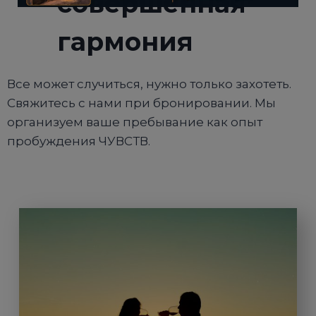
совершенная
Он будет закрыт в
14
секунд
гармония
Все может случиться, нужно только захотеть.
Свяжитесь с нами при бронировании. Мы
организуем ваше пребывание как опыт
пробуждения ЧУВСТВ.